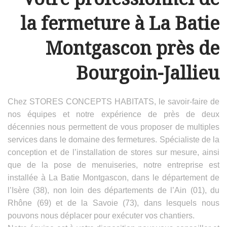
la fermeture à La Batie
Montgascon près de
Bourgoin-Jallieu
Chez STORES CONCEPTS HABITATS, le savoir-faire de
nos équipes et notre expérience de près de deux
décennies nous permettent de vous proposer de multiples
services dans le domaine des fermetures. Spécialiste de la
conception et de l’installation de stores sur mesure, ainsi
que de la pose de menuiseries, notre entreprise est
installée à La Batie Montgascon, dans le département de
l’Isère (38), non loin des départements de l’Ain (01), du
Rhône (69) et de la Savoie (73), dans lesquels nous
pouvons nous déplacer pour exécuter vos chantiers.