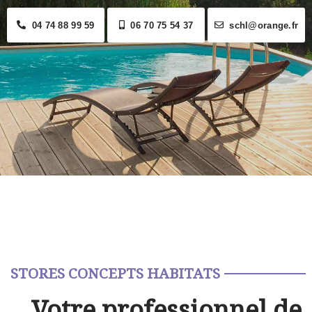
04 74 88 99 59
06 70 75 54 37
schl@orange.fr
STORES CONCEPTS HABITATS
Votre professionnel de