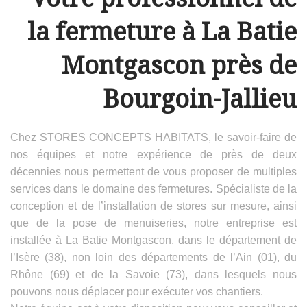
la fermeture à La Batie
Montgascon près de
Bourgoin-Jallieu
Chez STORES CONCEPTS HABITATS, le savoir-faire de
nos équipes et notre expérience de près de deux
décennies nous permettent de vous proposer de multiples
services dans le domaine des fermetures. Spécialiste de la
conception et de l’installation de stores sur mesure, ainsi
que de la pose de menuiseries, notre entreprise est
installée à La Batie Montgascon, dans le département de
l’Isère (38), non loin des départements de l’Ain (01), du
Rhône (69) et de la Savoie (73), dans lesquels nous
pouvons nous déplacer pour exécuter vos chantiers.