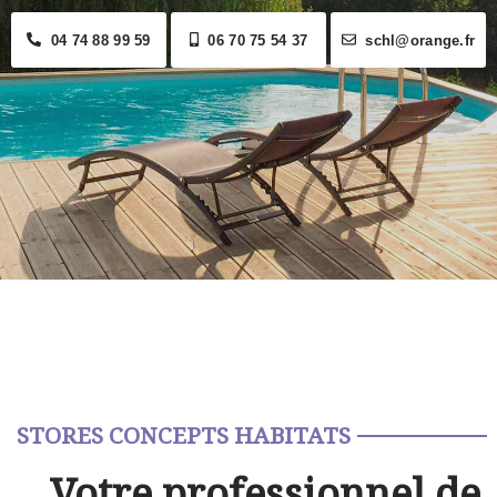
04 74 88 99 59
06 70 75 54 37
schl@orange.fr
STORES CONCEPTS HABITATS
Votre professionnel de