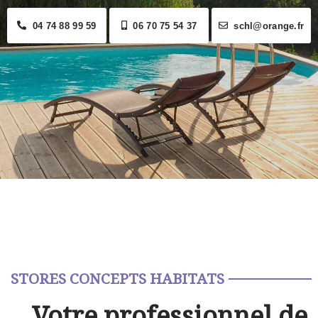
04 74 88 99 59
06 70 75 54 37
schl@orange.fr
STORES CONCEPTS HABITATS
Votre professionnel de