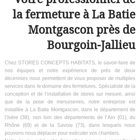
la fermeture à La Batie
Montgascon près de
Bourgoin-Jallieu
Chez STORES CONCEPTS HABITATS, le savoir-faire de
nos équipes et notre expérience de près de deux
décennies nous permettent de vous proposer de multiples
services dans le domaine des fermetures. Spécialiste de la
conception et de l’installation de stores sur mesure, ainsi
que de la pose de menuiseries, notre entreprise est
installée à La Batie Montgascon, dans le département de
l’Isère (38), non loin des départements de l’Ain (01), du
Rhône (69) et de la Savoie (73), dans lesquels nous
pouvons nous déplacer pour exécuter vos chantiers.