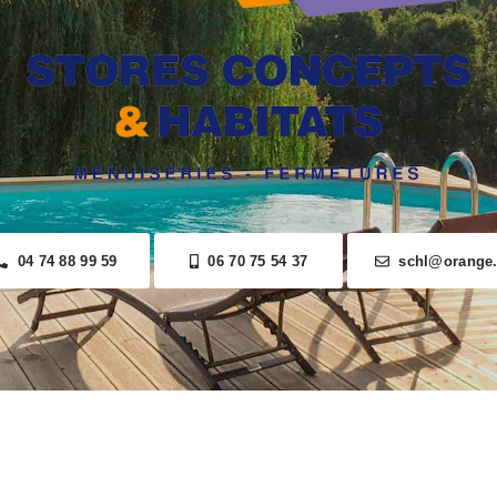
04 74 88 99 59
06 70 75 54 37
schl@orange.