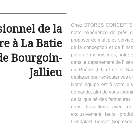
sionnel de la
Chez STORES CONCEPTS HAB
notre expérience de près 
e à La Batie
proposer de multiples servic
de la conception et de l’inst
de Bourgoin-
pose de menuiseries, notre e
dans le département de l’Isèr
Jallieu
du Rhône (69) et de la Sa
déplacer pour exécuter vos ch
Notre équipe est à votre dis
demande, afin de vous fournir
de la qualité des fermeture
nous travaillons avec d
exclusivement leurs produ
Oknoplast, Bouvet, Soprosen e