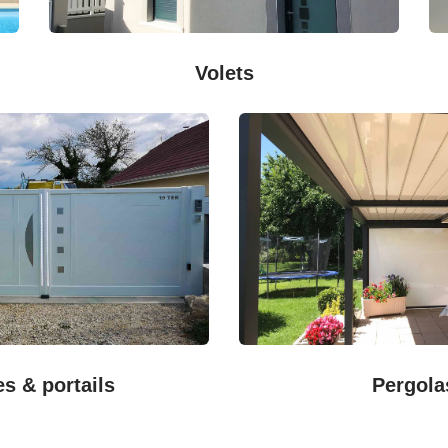
Volets
es & portails
Pergola