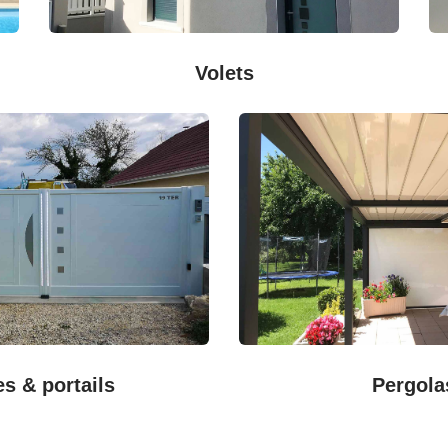
Volets
es & portails
Pergola