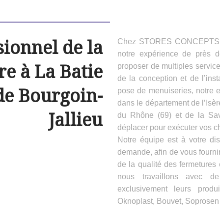
sionnel de la
Chez STORES CONCEPTS HAB
notre expérience de près 
e à La Batie
proposer de multiples servic
de la conception et de l’inst
de Bourgoin-
pose de menuiseries, notre e
dans le département de l’Isèr
Jallieu
du Rhône (69) et de la Sa
déplacer pour exécuter vos ch
Notre équipe est à votre dis
demande, afin de vous fournir
de la qualité des fermeture
nous travaillons avec d
exclusivement leurs produ
Oknoplast, Bouvet, Soprosen e