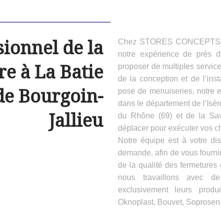
sionnel de la
Chez STORES CONCEPTS HAB
notre expérience de près 
e à La Batie
proposer de multiples servic
de la conception et de l’inst
de Bourgoin-
pose de menuiseries, notre e
dans le département de l’Isèr
Jallieu
du Rhône (69) et de la Sa
déplacer pour exécuter vos ch
Notre équipe est à votre dis
demande, afin de vous fournir
de la qualité des fermeture
nous travaillons avec d
exclusivement leurs produ
Oknoplast, Bouvet, Soprosen e