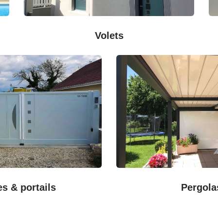
Volets
es & portails
Pergola