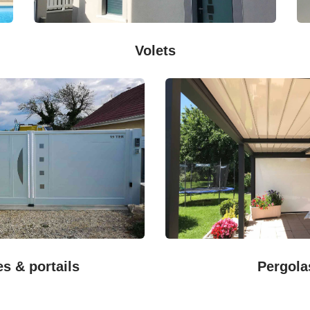
Volets
es & portails
Pergola