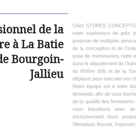
sionnel de la
Chez STORES CONCEPTS HAB
notre expérience de près 
e à La Batie
proposer de multiples servic
de la conception et de l’inst
de Bourgoin-
pose de menuiseries, notre e
dans le département de l’Isèr
Jallieu
du Rhône (69) et de la Sa
déplacer pour exécuter vos ch
Notre équipe est à votre dis
demande, afin de vous fournir
de la qualité des fermeture
nous travaillons avec d
exclusivement leurs produ
Oknoplast, Bouvet, Soprosen e