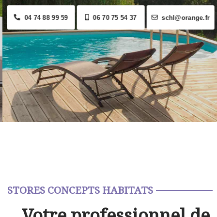
04 74 88 99 59
06 70 75 54 37
schl@orange.fr
STORES CONCEPTS HABITATS
Votre professionnel de