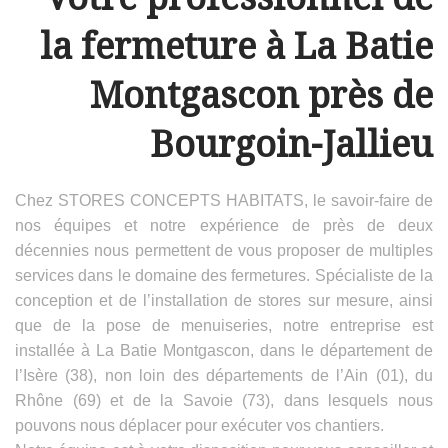
la fermeture à La Batie
Montgascon près de
Bourgoin-Jallieu
Chez STORES CONCEPTS HABITATS, le savoir-faire de
nos équipes et notre expérience de près de deux
décennies nous permettent de vous proposer de multiples
services dans le domaine des fermetures. Spécialiste de la
conception et de l’installation de stores sur mesure, ainsi
que de la pose de menuiseries, notre entreprise est
installée à La Batie Montgascon, dans le département de
l’Isère (38), non loin des départements de l’Ain (01), du
Rhône (69) et de la Savoie (73), dans lesquels nous
pouvons nous déplacer pour exécuter vos chantiers.