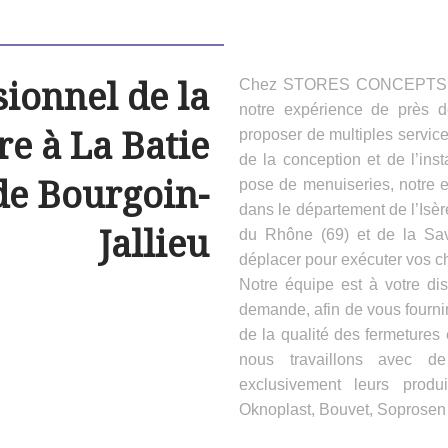
sionnel de la
Chez STORES CONCEPTS HAB
notre expérience de près 
e à La Batie
proposer de multiples servic
de la conception et de l’inst
de Bourgoin-
pose de menuiseries, notre e
dans le département de l’Isèr
Jallieu
du Rhône (69) et de la Sa
déplacer pour exécuter vos ch
Notre équipe est à votre dis
demande, afin de vous fournir
de la qualité des fermeture
nous travaillons avec d
exclusivement leurs produ
Oknoplast, Bouvet, Soprosen e