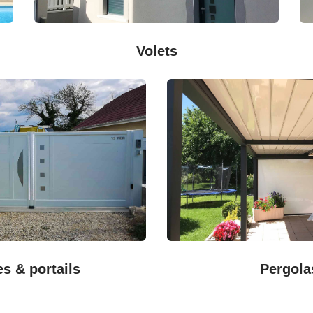
Volets
es & portails
Pergola