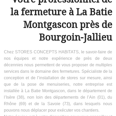
la fermeture à La Batie
Montgascon près de
Bourgoin-Jallieu
Chez STORES CONCEPTS HABITATS, le savoir-faire de
nos équipes et notre expérience de près de deux
décennies nous permettent de vous proposer de multiples
services dans le domaine des fermetures. Spécialiste de la
conception et de l’installation de stores sur mesure, ainsi
que de la pose de menuiseries, notre entreprise est
installée à La Batie Montgascon, dans le département de
l’Isère (38), non loin des départements de l’Ain (01), du
Rhône (69) et de la Savoie (73), dans lesquels nous
pouvons nous déplacer pour exécuter vos chantiers.