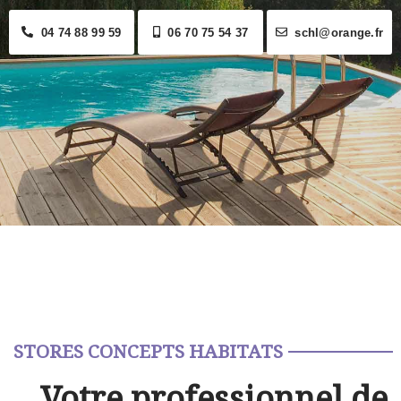
04 74 88 99 59
06 70 75 54 37
schl@orange.fr
STORES CONCEPTS HABITATS
Votre professionnel de