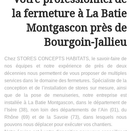
la fermeture à La Batie
Montgascon près de
Bourgoin-Jallieu
Chez STORES CONCEPTS HABITATS, le savoir-faire de
nos équipes et notre expérience de près de deux
décennies nous permettent de vous proposer de multiples
services dans le domaine des fermetures. Spécialiste de la
conception et de l’installation de stores sur mesure, ainsi
que de la pose de menuiseries, notre entreprise est
installée à La Batie Montgascon, dans le département de
l’Isère (38), non loin des départements de l’Ain (01), du
Rhône (69) et de la Savoie (73), dans lesquels nous
pouvons nous déplacer pour exécuter vos chantiers.