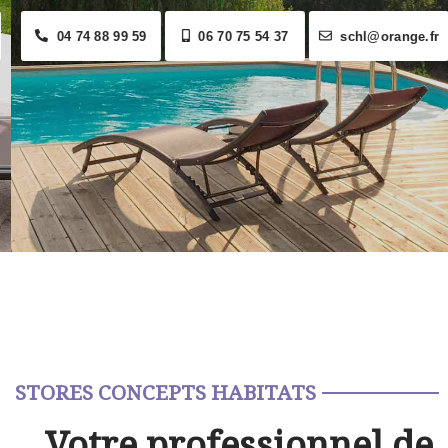
04 74 88 99 59
06 70 75 54 37
schl@orange.fr
STORES CONCEPTS HABITATS
Votre professionnel de