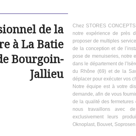
sionnel de la
Chez STORES CONCEPTS HAB
notre expérience de près 
e à La Batie
proposer de multiples servic
de la conception et de l’inst
de Bourgoin-
pose de menuiseries, notre e
dans le département de l’Isèr
Jallieu
du Rhône (69) et de la Sa
déplacer pour exécuter vos ch
Notre équipe est à votre dis
demande, afin de vous fournir
de la qualité des fermeture
nous travaillons avec d
exclusivement leurs produ
Oknoplast, Bouvet, Soprosen e