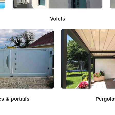
Volets
es & portails
Pergola