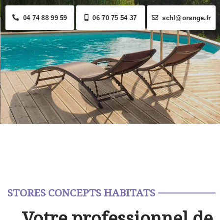
04 74 88 99 59
06 70 75 54 37
schl@orange.fr
STORES CONCEPTS HABITATS
Votre professionnel de