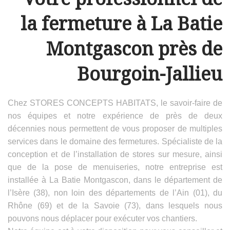
la fermeture à La Batie
Montgascon près de
Bourgoin-Jallieu
Chez STORES CONCEPTS HABITATS, le savoir-faire de
nos équipes et notre expérience de près de deux
décennies nous permettent de vous proposer de multiples
services dans le domaine des fermetures. Spécialiste de la
conception et de l’installation de stores sur mesure, ainsi
que de la pose de menuiseries, notre entreprise est
installée à La Batie Montgascon, dans le département de
l’Isère (38), non loin des départements de l’Ain (01), du
Rhône (69) et de la Savoie (73), dans lesquels nous
pouvons nous déplacer pour exécuter vos chantiers.