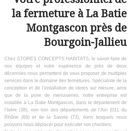
la fermeture à La Batie
Montgascon près de
Bourgoin-Jallieu
Chez STORES CONCEPTS HABITATS, le savoir-faire de
nos équipes et notre expérience de près de deux
décennies nous permettent de vous proposer de multiples
services dans le domaine des fermetures. Spécialiste de la
conception et de l’installation de stores sur mesure, ainsi
que de la pose de menuiseries, notre entreprise est
installée à La Batie Montgascon, dans le département de
l’Isère (38), non loin des départements de l’Ain (01), du
Rhône (69) et de la Savoie (73), dans lesquels nous
pouvons nous déplacer pour exécuter vos chantiers.