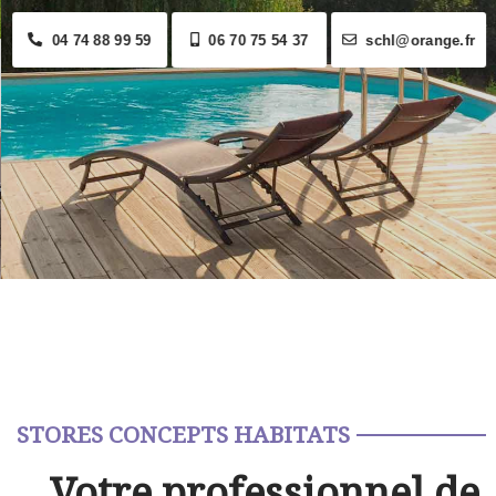
04 74 88 99 59
06 70 75 54 37
schl@orange.fr
STORES CONCEPTS HABITATS
Votre professionnel de