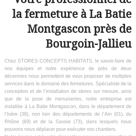
la fermeture à La Batie
Montgascon près de
Bourgoin-Jallieu
Chez STORES CONCEPTS HABITATS, le savoir-faire de
nos équipes et notre expérience de près de deux
décennies nous permettent de vous proposer de multiples
services dans le domaine des fermetures. Spécialiste de la
conception et de l’installation de stores sur mesure, ainsi
que de la pose de menuiseries, notre entreprise est
installée à La Batie Montgascon, dans le département de
l’Isère (38), non loin des départements de l’Ain (01), du
Rhône (69) et de la Savoie (73), dans lesquels nous
pouvons nous déplacer pour exécuter vos chantiers.