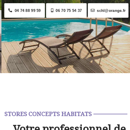
04 74 88 99 59
06 70 75 54 37
schl@orange.fr
STORES CONCEPTS HABITATS
Votre professionnel de