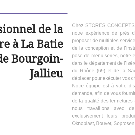
sionnel de la
Chez STORES CONCEPTS HAB
notre expérience de près 
e à La Batie
proposer de multiples servic
de la conception et de l’inst
de Bourgoin-
pose de menuiseries, notre e
dans le département de l’Isèr
Jallieu
du Rhône (69) et de la Sa
déplacer pour exécuter vos ch
Notre équipe est à votre dis
demande, afin de vous fournir
de la qualité des fermeture
nous travaillons avec d
exclusivement leurs produ
Oknoplast, Bouvet, Soprosen e