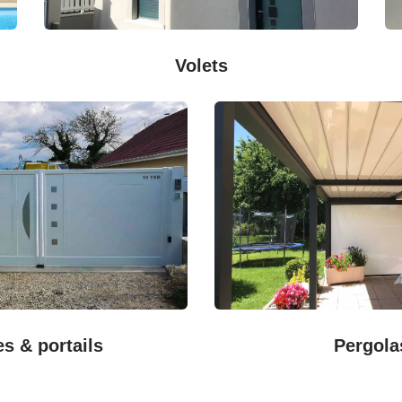
Volets
es & portails
Pergola