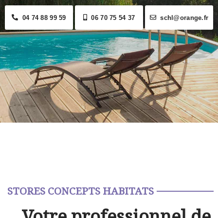
04 74 88 99 59
06 70 75 54 37
schl@orange.fr
STORES CONCEPTS HABITATS
Votre professionnel de