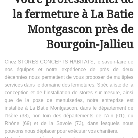
la fermeture à La Batie
Montgascon près de
Bourgoin-Jallieu
Chez STORES CONCEPTS HABITATS, le savoir-faire de
nos équipes et notre expérience de près de deux
décennies nous permettent de vous proposer de multiples
services dans le domaine des fermetures. Spécialiste de la
conception et de l’installation de stores sur mesure, ainsi
que de la pose de menuiseries, notre entreprise est
installée à La Batie Montgascon, dans le département de
l’Isère (38), non loin des départements de l’Ain (01), du
Rhône (69) et de la Savoie (73), dans lesquels nous
pouvons nous déplacer pour exécuter vos chantiers.