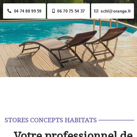
04 74 88 99 59
06 70 75 54 37
schl@orange.fr
STORES CONCEPTS HABITATS
Votre professionnel de