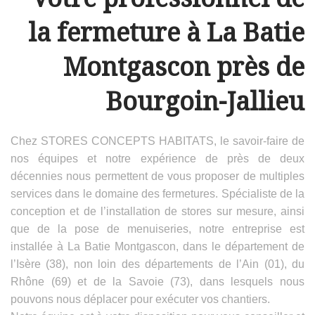
la fermeture à La Batie
Montgascon près de
Bourgoin-Jallieu
Chez STORES CONCEPTS HABITATS, le savoir-faire de
nos équipes et notre expérience de près de deux
décennies nous permettent de vous proposer de multiples
services dans le domaine des fermetures. Spécialiste de la
conception et de l’installation de stores sur mesure, ainsi
que de la pose de menuiseries, notre entreprise est
installée à La Batie Montgascon, dans le département de
l’Isère (38), non loin des départements de l’Ain (01), du
Rhône (69) et de la Savoie (73), dans lesquels nous
pouvons nous déplacer pour exécuter vos chantiers.