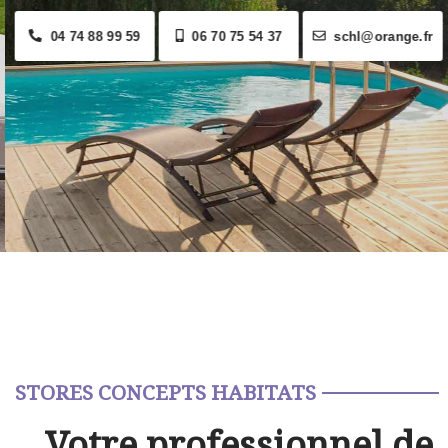
04 74 88 99 59
06 70 75 54 37
schl@orange.fr
STORES CONCEPTS HABITATS
Votre professionnel de