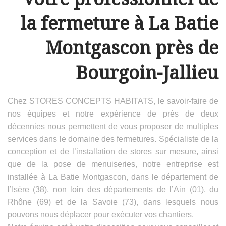
la fermeture à La Batie
Montgascon près de
Bourgoin-Jallieu
Chez STORES CONCEPTS HABITATS, le savoir-faire de
nos équipes et notre expérience de près de deux
décennies nous permettent de vous proposer de multiples
services dans le domaine des fermetures. Spécialiste de la
conception et de l’installation de stores sur mesure, ainsi
que de la pose de menuiseries, notre entreprise est
installée à La Batie Montgascon, dans le département de
l’Isère (38), non loin des départements de l’Ain (01), du
Rhône (69) et de la Savoie (73), dans lesquels nous
pouvons nous déplacer pour exécuter vos chantiers.