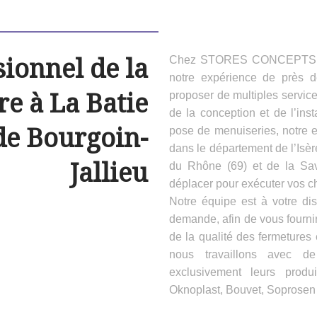
sionnel de la
Chez STORES CONCEPTS HAB
notre expérience de près 
e à La Batie
proposer de multiples servic
de la conception et de l’inst
de Bourgoin-
pose de menuiseries, notre e
dans le département de l’Isèr
Jallieu
du Rhône (69) et de la Sa
déplacer pour exécuter vos ch
Notre équipe est à votre dis
demande, afin de vous fournir
de la qualité des fermeture
nous travaillons avec d
exclusivement leurs produ
Oknoplast, Bouvet, Soprosen e