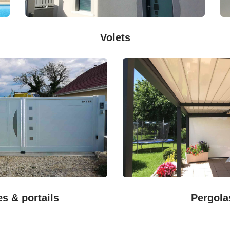
Volets
es & portails
Pergola