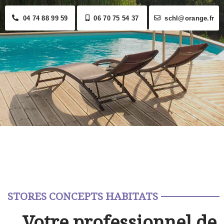
04 74 88 99 59
06 70 75 54 37
schl@orange.fr
STORES CONCEPTS HABITATS
Votre professionnel de