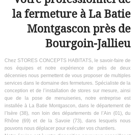
la fermeture à La Batie
Montgascon près de
Bourgoin-Jallieu
Chez STORES CONCEPTS HABITATS, le savoir-faire de
nos équipes et notre expérience de près de deux
décennies nous permettent de vous proposer de multiples
services dans le domaine des fermetures. Spécialiste de la
conception et de l’installation de stores sur mesure, ainsi
que de la pose de menuiseries, notre entreprise est
installée à La Batie Montgascon, dans le département de
l’Isère (38), non loin des départements de l’Ain (01), du
Rhône (69) et de la Savoie (73), dans lesquels nous
pouvons nous déplacer pour exécuter vos chantiers.