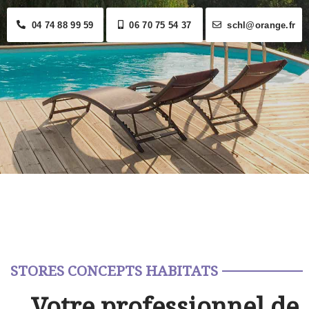
04 74 88 99 59
06 70 75 54 37
schl@orange.fr
STORES CONCEPTS HABITATS
Votre professionnel de