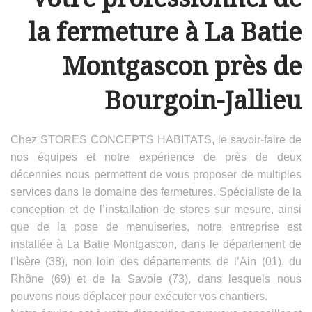
la fermeture à La Batie
Montgascon près de
Bourgoin-Jallieu
Chez STORES CONCEPTS HABITATS, le savoir-faire de
nos équipes et notre expérience de près de deux
décennies nous permettent de vous proposer de multiples
services dans le domaine des fermetures. Spécialiste de la
conception et de l’installation de stores sur mesure, ainsi
que de la pose de menuiseries, notre entreprise est
installée à La Batie Montgascon, dans le département de
l’Isère (38), non loin des départements de l’Ain (01), du
Rhône (69) et de la Savoie (73), dans lesquels nous
pouvons nous déplacer pour exécuter vos chantiers.