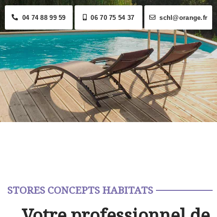
04 74 88 99 59
06 70 75 54 37
schl@orange.fr
STORES CONCEPTS HABITATS
Votre professionnel de