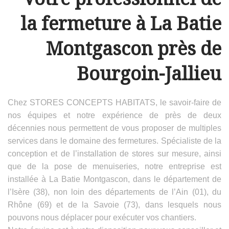
la fermeture à La Batie
Montgascon près de
Bourgoin-Jallieu
Chez STORES CONCEPTS HABITATS, le savoir-faire de
nos équipes et notre expérience de près de deux
décennies nous permettent de vous proposer de multiples
services dans le domaine des fermetures. Spécialiste de la
conception et de l’installation de stores sur mesure, ainsi
que de la pose de menuiseries, notre entreprise est
installée à La Batie Montgascon, dans le département de
l’Isère (38), non loin des départements de l’Ain (01), du
Rhône (69) et de la Savoie (73), dans lesquels nous
pouvons nous déplacer pour exécuter vos chantiers.