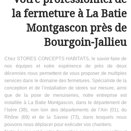
la fermeture à La Batie
Montgascon près de
Bourgoin-Jallieu
Chez STORES CONCEPTS HABITATS, le savoir-faire de
nos équipes et notre expérience de près de deux
décennies nous permettent de vous proposer de multiples
services dans le domaine des fermetures. Spécialiste de la
conception et de l’installation de stores sur mesure, ainsi
que de la pose de menuiseries, notre entreprise est
installée à La Batie Montgascon, dans le département de
l’Isère (38), non loin des départements de l’Ain (01), du
Rhône (69) et de la Savoie (73), dans lesquels nous
pouvons nous déplacer pour exécuter vos chantiers.