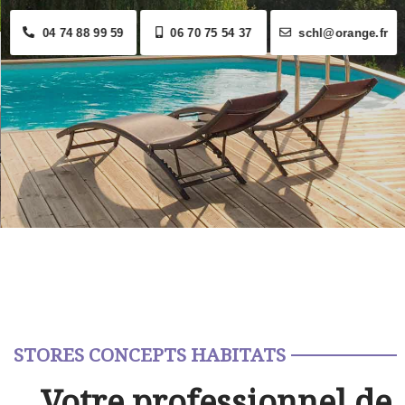
04 74 88 99 59
06 70 75 54 37
schl@orange.fr
STORES CONCEPTS HABITATS
Votre professionnel de