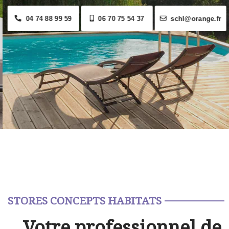
04 74 88 99 59
06 70 75 54 37
schl@orange.fr
STORES CONCEPTS HABITATS
Votre professionnel de