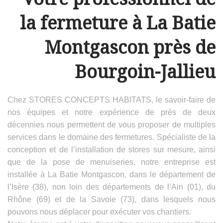
la fermeture à La Batie
Montgascon près de
Bourgoin-Jallieu
Chez STORES CONCEPTS HABITATS, le savoir-faire de
nos équipes et notre expérience de près de deux
décennies nous permettent de vous proposer de multiples
services dans le domaine des fermetures. Spécialiste de la
conception et de l’installation de stores sur mesure, ainsi
que de la pose de menuiseries, notre entreprise est
installée à La Batie Montgascon, dans le département de
l’Isère (38), non loin des départements de l’Ain (01), du
Rhône (69) et de la Savoie (73), dans lesquels nous
pouvons nous déplacer pour exécuter vos chantiers.