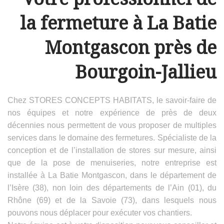
la fermeture à La Batie
Montgascon près de
Bourgoin-Jallieu
Chez STORES CONCEPTS HABITATS, le savoir-faire de
nos équipes et notre expérience de près de deux
décennies nous permettent de vous proposer de multiples
services dans le domaine des fermetures. Spécialiste de la
conception et de l’installation de stores sur mesure, ainsi
que de la pose de menuiseries, notre entreprise est
installée à La Batie Montgascon, dans le département de
l’Isère (38), non loin des départements de l’Ain (01), du
Rhône (69) et de la Savoie (73), dans lesquels nous
pouvons nous déplacer pour exécuter vos chantiers.