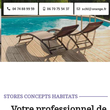
04 74 88 99 59
06 70 75 54 37
schl@orange.fr
STORES CONCEPTS HABITATS
Votre professionnel de