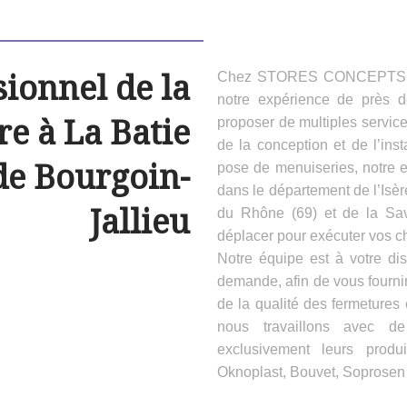
sionnel de la
Chez STORES CONCEPTS HAB
notre expérience de près 
e à La Batie
proposer de multiples servic
de la conception et de l’inst
de Bourgoin-
pose de menuiseries, notre e
dans le département de l’Isèr
Jallieu
du Rhône (69) et de la Sa
déplacer pour exécuter vos ch
Notre équipe est à votre dis
demande, afin de vous fournir
de la qualité des fermeture
nous travaillons avec d
exclusivement leurs produ
Oknoplast, Bouvet, Soprosen e