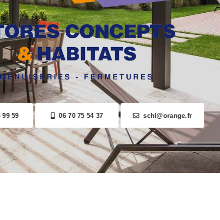
04 74 88 99 59
06 70 75 54 37
schl@orange.