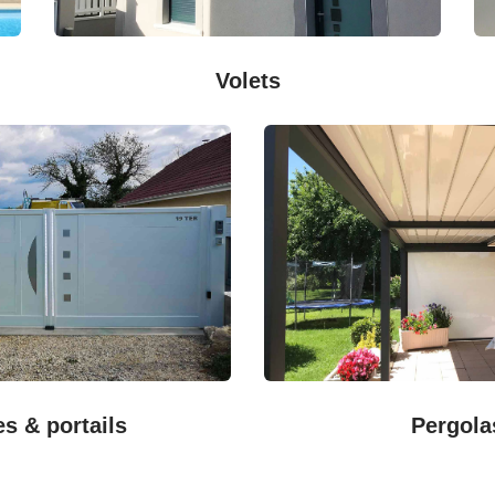
Volets
es & portails
Pergola