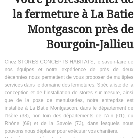
la fermeture à La Batie
Montgascon près de
Bourgoin-Jallieu
Chez STORES CONCEPTS HABITATS, le savoir-faire de
nos équipes et notre expérience de près de deux
décennies nous permettent de vous proposer de multiples
services dans le domaine des fermetures. Spécialiste de la
conception et de l’installation de stores sur mesure, ainsi
que de la pose de menuiseries, notre entreprise est
installée à La Batie Montgascon, dans le département de
l’Isère (38), non loin des départements de l’Ain (01), du
Rhône (69) et de la Savoie (73), dans lesquels nous
pouvons nous déplacer pour exécuter vos chantiers.