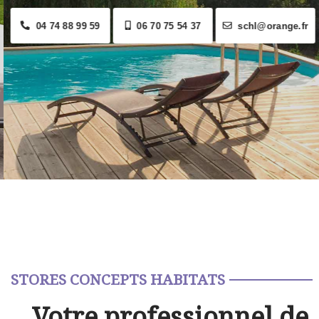
04 74 88 99 59
06 70 75 54 37
schl@orange.fr
STORES CONCEPTS HABITATS
Votre professionnel de