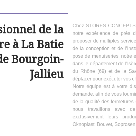
sionnel de la
Chez STORES CONCEPTS HAB
notre expérience de près 
e à La Batie
proposer de multiples servic
de la conception et de l’inst
de Bourgoin-
pose de menuiseries, notre e
dans le département de l’Isèr
Jallieu
du Rhône (69) et de la Sa
déplacer pour exécuter vos ch
Notre équipe est à votre dis
demande, afin de vous fournir
de la qualité des fermeture
nous travaillons avec d
exclusivement leurs produ
Oknoplast, Bouvet, Soprosen e