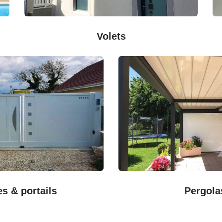
Volets
es & portails
Pergola