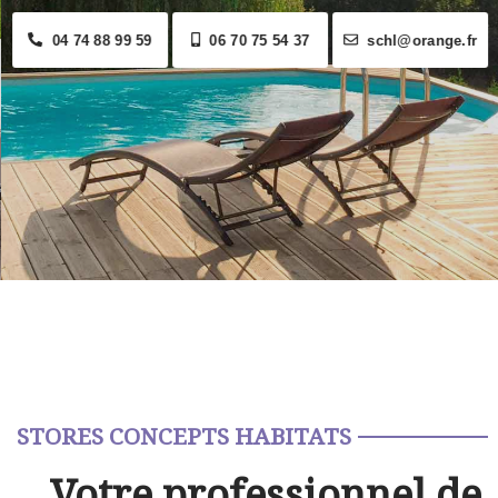
04 74 88 99 59
06 70 75 54 37
schl@orange.fr
STORES CONCEPTS HABITATS
Votre professionnel de