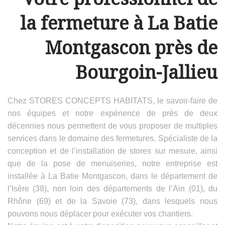
la fermeture à La Batie
Montgascon près de
Bourgoin-Jallieu
Chez STORES CONCEPTS HABITATS, le savoir-faire de
nos équipes et notre expérience de près de deux
décennies nous permettent de vous proposer de multiples
services dans le domaine des fermetures. Spécialiste de la
conception et de l’installation de stores sur mesure, ainsi
que de la pose de menuiseries, notre entreprise est
installée à La Batie Montgascon, dans le département de
l’Isère (38), non loin des départements de l’Ain (01), du
Rhône (69) et de la Savoie (73), dans lesquels nous
pouvons nous déplacer pour exécuter vos chantiers.