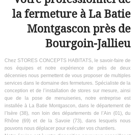
la fermeture à La Batie
Montgascon près de
Bourgoin-Jallieu
Chez STORES CONCEPTS HABITATS, le savoir-faire de
nos équipes et notre expérience de près de deux
décennies nous permettent de vous proposer de multiples
services dans le domaine des fermetures. Spécialiste de la
conception et de l’installation de stores sur mesure, ainsi
que de la pose de menuiseries, notre entreprise est
installée à La Batie Montgascon, dans le département de
l’Isère (38), non loin des départements de l’Ain (01), du
Rhône (69) et de la Savoie (73), dans lesquels nous
pouvons nous déplacer pour exécuter vos chantiers.