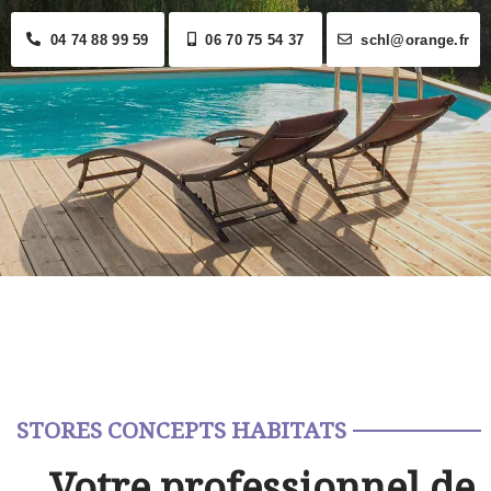
04 74 88 99 59
06 70 75 54 37
schl@orange.fr
STORES CONCEPTS HABITATS
Votre professionnel de