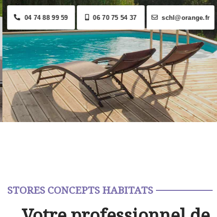
04 74 88 99 59
06 70 75 54 37
schl@orange.fr
STORES CONCEPTS HABITATS
Votre professionnel de