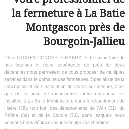
la fermeture à La Batie
Montgascon près de
Bourgoin-Jallieu
Chez STORES CONCEPTS HABITATS, le savoir-faire de
nos équipes et notre expérience de près de deux
décennies nous permettent de vous proposer de multiples
services dans le domaine des fermetures. Spécialiste de la
conception et de l’installation de stores sur mesure, ainsi
que de la pose de menuiseries, notre entreprise est
installée à La Batie Montgascon, dans le département de
l’Isère (38), non loin des départements de l’Ain (01), du
Rhône (69) et de la Savoie (73), dans lesquels nous
pouvons nous déplacer pour exécuter vos chantiers.