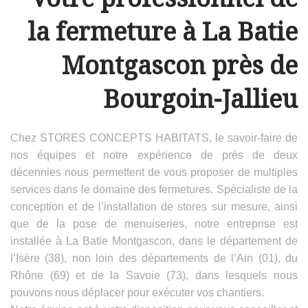
la fermeture à La Batie
Montgascon près de
Bourgoin-Jallieu
Chez STORES CONCEPTS HABITATS, le savoir-faire de
nos équipes et notre expérience de près de deux
décennies nous permettent de vous proposer de multiples
services dans le domaine des fermetures. Spécialiste de la
conception et de l’installation de stores sur mesure, ainsi
que de la pose de menuiseries, notre entreprise est
installée à La Batie Montgascon, dans le département de
l’Isère (38), non loin des départements de l’Ain (01), du
Rhône (69) et de la Savoie (73), dans lesquels nous
pouvons nous déplacer pour exécuter vos chantiers.