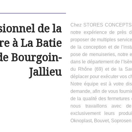
sionnel de la
Chez STORES CONCEPTS HAB
notre expérience de près 
e à La Batie
proposer de multiples servic
de la conception et de l’inst
de Bourgoin-
pose de menuiseries, notre e
dans le département de l’Isèr
Jallieu
du Rhône (69) et de la Sa
déplacer pour exécuter vos ch
Notre équipe est à votre dis
demande, afin de vous fournir
de la qualité des fermeture
nous travaillons avec d
exclusivement leurs produ
Oknoplast, Bouvet, Soprosen e