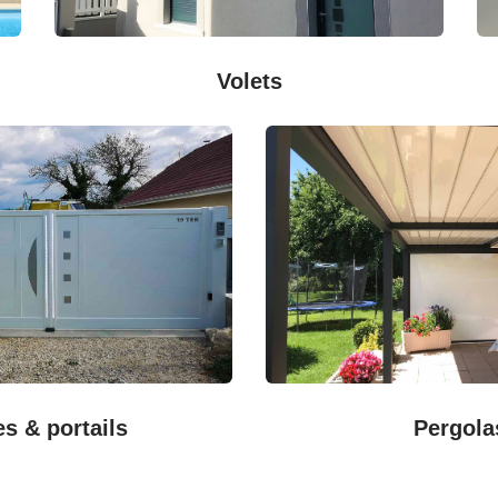
Volets
es & portails
Pergola