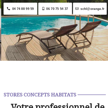
04 74 88 99 59
06 70 75 54 37
schl@orange.fr
STORES CONCEPTS HABITATS
Votre professionnel de