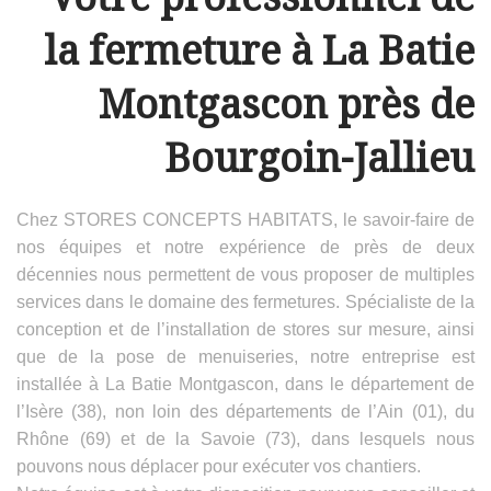
la fermeture à La Batie
Montgascon près de
Bourgoin-Jallieu
Chez STORES CONCEPTS HABITATS, le savoir-faire de
nos équipes et notre expérience de près de deux
décennies nous permettent de vous proposer de multiples
services dans le domaine des fermetures. Spécialiste de la
conception et de l’installation de stores sur mesure, ainsi
que de la pose de menuiseries, notre entreprise est
installée à La Batie Montgascon, dans le département de
l’Isère (38), non loin des départements de l’Ain (01), du
Rhône (69) et de la Savoie (73), dans lesquels nous
pouvons nous déplacer pour exécuter vos chantiers.