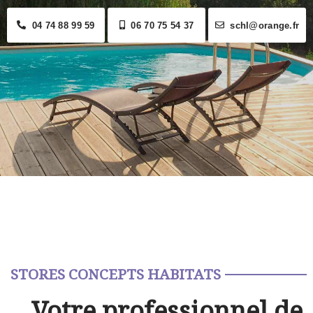
04 74 88 99 59
06 70 75 54 37
schl@orange.fr
STORES CONCEPTS HABITATS
Votre professionnel de