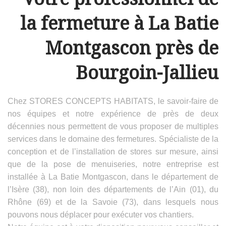
la fermeture à La Batie
Montgascon près de
Bourgoin-Jallieu
Chez STORES CONCEPTS HABITATS, le savoir-faire de
nos équipes et notre expérience de près de deux
décennies nous permettent de vous proposer de multiples
services dans le domaine des fermetures. Spécialiste de la
conception et de l’installation de stores sur mesure, ainsi
que de la pose de menuiseries, notre entreprise est
installée à La Batie Montgascon, dans le département de
l’Isère (38), non loin des départements de l’Ain (01), du
Rhône (69) et de la Savoie (73), dans lesquels nous
pouvons nous déplacer pour exécuter vos chantiers.