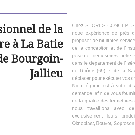
sionnel de la
Chez STORES CONCEPTS HAB
notre expérience de près 
e à La Batie
proposer de multiples servic
de la conception et de l’inst
de Bourgoin-
pose de menuiseries, notre e
dans le département de l’Isèr
Jallieu
du Rhône (69) et de la Sa
déplacer pour exécuter vos ch
Notre équipe est à votre dis
demande, afin de vous fournir
de la qualité des fermeture
nous travaillons avec d
exclusivement leurs produ
Oknoplast, Bouvet, Soprosen e