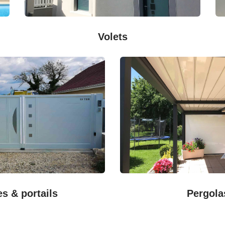
Volets
es & portails
Pergola