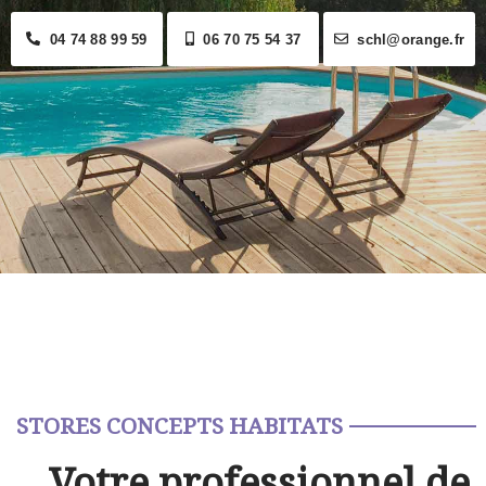
04 74 88 99 59
06 70 75 54 37
schl@orange.fr
STORES CONCEPTS HABITATS
Votre professionnel de