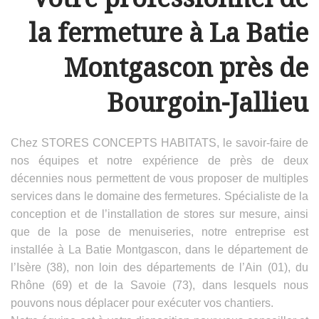
la fermeture à La Batie
Montgascon près de
Bourgoin-Jallieu
Chez STORES CONCEPTS HABITATS, le savoir-faire de
nos équipes et notre expérience de près de deux
décennies nous permettent de vous proposer de multiples
services dans le domaine des fermetures. Spécialiste de la
conception et de l’installation de stores sur mesure, ainsi
que de la pose de menuiseries, notre entreprise est
installée à La Batie Montgascon, dans le département de
l’Isère (38), non loin des départements de l’Ain (01), du
Rhône (69) et de la Savoie (73), dans lesquels nous
pouvons nous déplacer pour exécuter vos chantiers.