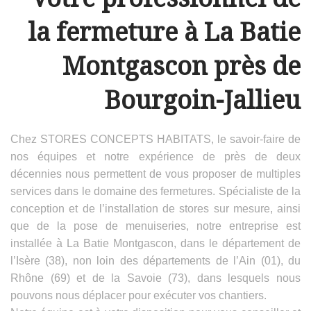
la fermeture à La Batie
Montgascon près de
Bourgoin-Jallieu
Chez STORES CONCEPTS HABITATS, le savoir-faire de
nos équipes et notre expérience de près de deux
décennies nous permettent de vous proposer de multiples
services dans le domaine des fermetures. Spécialiste de la
conception et de l’installation de stores sur mesure, ainsi
que de la pose de menuiseries, notre entreprise est
installée à La Batie Montgascon, dans le département de
l’Isère (38), non loin des départements de l’Ain (01), du
Rhône (69) et de la Savoie (73), dans lesquels nous
pouvons nous déplacer pour exécuter vos chantiers.