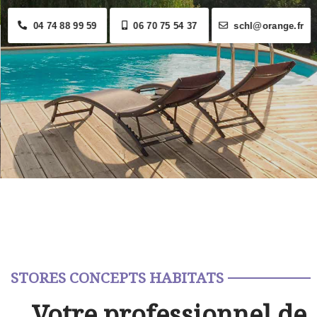
04 74 88 99 59
06 70 75 54 37
schl@orange.fr
STORES CONCEPTS HABITATS
Votre professionnel de