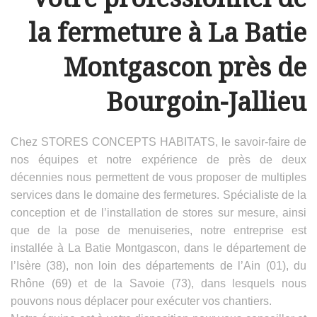
la fermeture à La Batie
Montgascon près de
Bourgoin-Jallieu
Chez STORES CONCEPTS HABITATS, le savoir-faire de
nos équipes et notre expérience de près de deux
décennies nous permettent de vous proposer de multiples
services dans le domaine des fermetures. Spécialiste de la
conception et de l’installation de stores sur mesure, ainsi
que de la pose de menuiseries, notre entreprise est
installée à La Batie Montgascon, dans le département de
l’Isère (38), non loin des départements de l’Ain (01), du
Rhône (69) et de la Savoie (73), dans lesquels nous
pouvons nous déplacer pour exécuter vos chantiers.