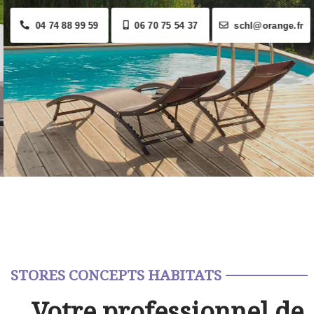
04 74 88 99 59
06 70 75 54 37
schl@orange.fr
STORES CONCEPTS HABITATS
Votre professionnel de