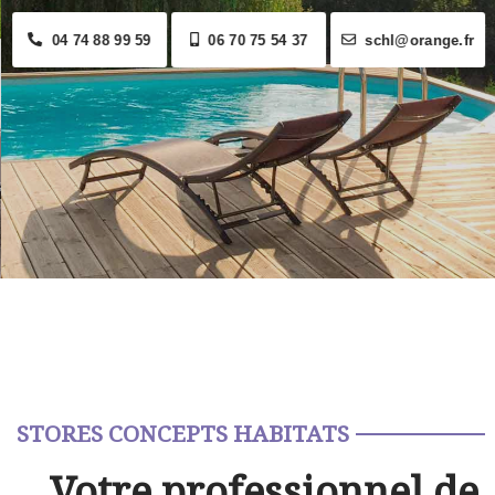
04 74 88 99 59
06 70 75 54 37
schl@orange.fr
STORES CONCEPTS HABITATS
Votre professionnel de