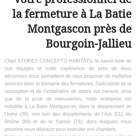
la fermeture à La Batie
Montgascon près de
Bourgoin-Jallieu
Chez STORES CONCEPTS HABITATS, le savoir-faire de
nos équipes et notre expérience de près de deux
décennies nous permettent de vous proposer de multiples
services dans le domaine des fermetures. Spécialiste de la
conception et de l’installation de stores sur mesure, ainsi
que de la pose de menuiseries, notre entreprise est
installée à La Batie Montgascon, dans le département de
l’Isère (38), non loin des départements de l’Ain (01), du
Rhône (69) et de la Savoie (73), dans lesquels nous
pouvons nous déplacer pour exécuter vos chantiers.