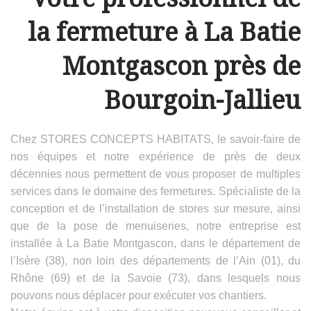
la fermeture à La Batie
Montgascon près de
Bourgoin-Jallieu
Chez STORES CONCEPTS HABITATS, le savoir-faire de
nos équipes et notre expérience de près de deux
décennies nous permettent de vous proposer de multiples
services dans le domaine des fermetures. Spécialiste de la
conception et de l’installation de stores sur mesure, ainsi
que de la pose de menuiseries, notre entreprise est
installée à La Batie Montgascon, dans le département de
l’Isère (38), non loin des départements de l’Ain (01), du
Rhône (69) et de la Savoie (73), dans lesquels nous
pouvons nous déplacer pour exécuter vos chantiers.