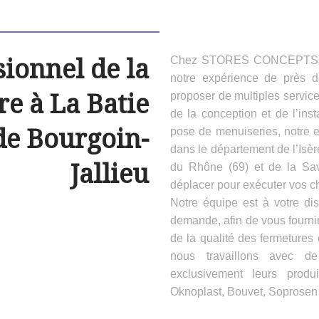
sionnel de la
Chez STORES CONCEPTS HAB
notre expérience de près 
e à La Batie
proposer de multiples servic
de la conception et de l’inst
de Bourgoin-
pose de menuiseries, notre e
dans le département de l’Isèr
Jallieu
du Rhône (69) et de la Sa
déplacer pour exécuter vos ch
Notre équipe est à votre dis
demande, afin de vous fournir
de la qualité des fermeture
nous travaillons avec d
exclusivement leurs produ
Oknoplast, Bouvet, Soprosen e