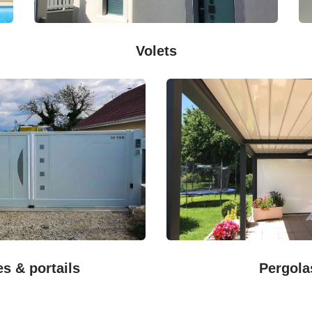
Volets
es & portails
Pergola