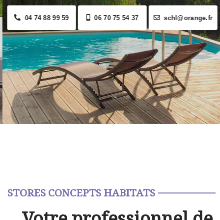
04 74 88 99 59
06 70 75 54 37
schl@orange.fr
STORES CONCEPTS HABITATS
Votre professionnel de