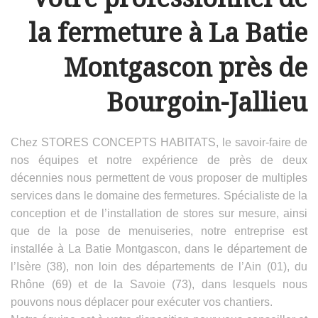
la fermeture à La Batie
Montgascon près de
Bourgoin-Jallieu
Chez STORES CONCEPTS HABITATS, le savoir-faire de
nos équipes et notre expérience de près de deux
décennies nous permettent de vous proposer de multiples
services dans le domaine des fermetures. Spécialiste de la
conception et de l’installation de stores sur mesure, ainsi
que de la pose de menuiseries, notre entreprise est
installée à La Batie Montgascon, dans le département de
l’Isère (38), non loin des départements de l’Ain (01), du
Rhône (69) et de la Savoie (73), dans lesquels nous
pouvons nous déplacer pour exécuter vos chantiers.