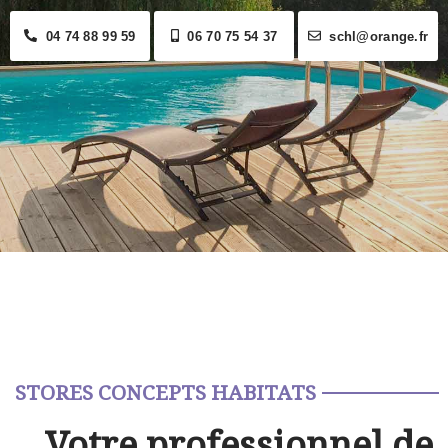
04 74 88 99 59
06 70 75 54 37
schl@orange.fr
STORES CONCEPTS HABITATS
Votre professionnel de