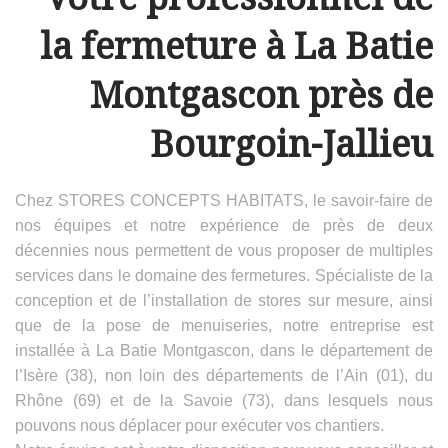
la fermeture à La Batie
Montgascon près de
Bourgoin-Jallieu
Chez STORES CONCEPTS HABITATS, le savoir-faire de
nos équipes et notre expérience de près de deux
décennies nous permettent de vous proposer de multiples
services dans le domaine des fermetures. Spécialiste de la
conception et de l’installation de stores sur mesure, ainsi
que de la pose de menuiseries, notre entreprise est
installée à La Batie Montgascon, dans le département de
l’Isère (38), non loin des départements de l’Ain (01), du
Rhône (69) et de la Savoie (73), dans lesquels nous
pouvons nous déplacer pour exécuter vos chantiers.