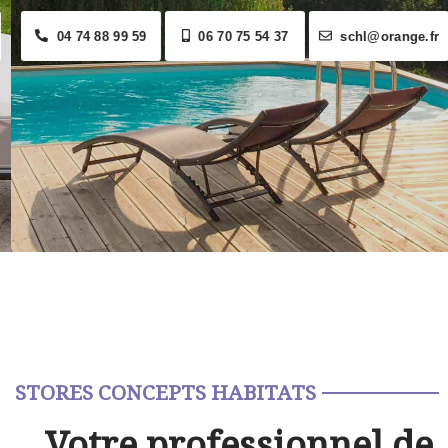
04 74 88 99 59
06 70 75 54 37
schl@orange.fr
STORES CONCEPTS HABITATS
Votre professionnel de