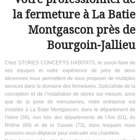
la fermeture à La Batie
Montgascon près de
Bourgoin-Jallieu
Chez STORES CONCEPTS HABITATS, le savoir-faire de
nos équipes et notre expérience de près de deux
décennies nous permettent de vous proposer de multiples
services dans le domaine des fermetures. Spécialiste de la
conception et de l’installation de stores sur mesure, ainsi
que de la pose de menuiseries, notre entreprise est
installée à La Batie Montgascon, dans le département de
l’Isère (38), non loin des départements de l’Ain (01), du
Rhône (69) et de la Savoie (73), dans lesquels nous
pouvons nous déplacer pour exécuter vos chantiers.