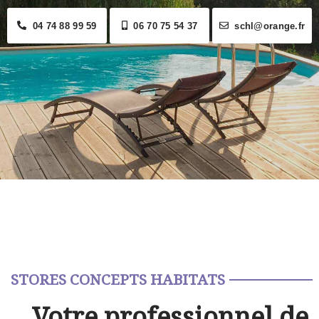
04 74 88 99 59
06 70 75 54 37
schl@orange.fr
STORES CONCEPTS HABITATS
Votre professionnel de