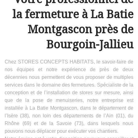
la fermeture à La Batie
Montgascon près de
Bourgoin-Jallieu
Chez STORES CONCEPTS HABITATS, le savoir-faire de
nos équipes et notre expérience de près de deux
décennies nous permettent de vous proposer de multiples
services dans le domaine des fermetures. Spécialiste de la
conception et de l’installation de stores sur mesure, ainsi
que de la pose de menuiseries, notre entreprise est
installée à La Batie Montgascon, dans le département de
l’Isère (38), non loin des départements de l’Ain (01), du
Rhône (69) et de la Savoie (73), dans lesquels nous
pouvons nous déplacer pour exécuter vos chantiers.