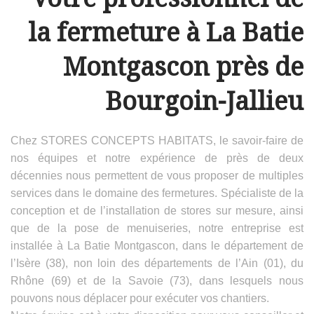
la fermeture à La Batie
Montgascon près de
Bourgoin-Jallieu
Chez STORES CONCEPTS HABITATS, le savoir-faire de
nos équipes et notre expérience de près de deux
décennies nous permettent de vous proposer de multiples
services dans le domaine des fermetures. Spécialiste de la
conception et de l’installation de stores sur mesure, ainsi
que de la pose de menuiseries, notre entreprise est
installée à La Batie Montgascon, dans le département de
l’Isère (38), non loin des départements de l’Ain (01), du
Rhône (69) et de la Savoie (73), dans lesquels nous
pouvons nous déplacer pour exécuter vos chantiers.