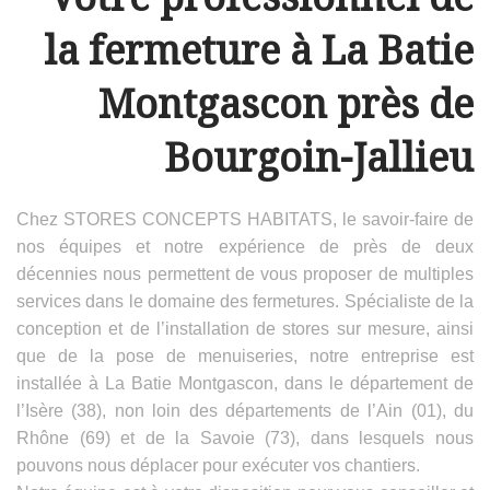
la fermeture à La Batie
Montgascon près de
Bourgoin-Jallieu
Chez STORES CONCEPTS HABITATS, le savoir-faire de
nos équipes et notre expérience de près de deux
décennies nous permettent de vous proposer de multiples
services dans le domaine des fermetures. Spécialiste de la
conception et de l’installation de stores sur mesure, ainsi
que de la pose de menuiseries, notre entreprise est
installée à La Batie Montgascon, dans le département de
l’Isère (38), non loin des départements de l’Ain (01), du
Rhône (69) et de la Savoie (73), dans lesquels nous
pouvons nous déplacer pour exécuter vos chantiers.