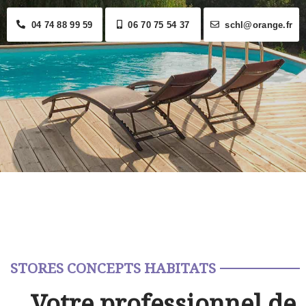
04 74 88 99 59
06 70 75 54 37
schl@orange.fr
STORES CONCEPTS HABITATS
Votre professionnel de