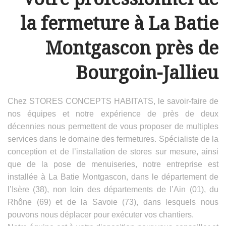
la fermeture à La Batie
Montgascon près de
Bourgoin-Jallieu
Chez STORES CONCEPTS HABITATS, le savoir-faire de
nos équipes et notre expérience de près de deux
décennies nous permettent de vous proposer de multiples
services dans le domaine des fermetures. Spécialiste de la
conception et de l’installation de stores sur mesure, ainsi
que de la pose de menuiseries, notre entreprise est
installée à La Batie Montgascon, dans le département de
l’Isère (38), non loin des départements de l’Ain (01), du
Rhône (69) et de la Savoie (73), dans lesquels nous
pouvons nous déplacer pour exécuter vos chantiers.