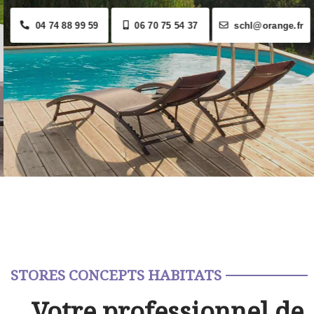
04 74 88 99 59
06 70 75 54 37
schl@orange.fr
STORES CONCEPTS HABITATS
Votre professionnel de